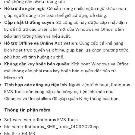
mà không cần nhiều tương tác.
Hỗ trợ đa ngôn ngữ
: Có sẵn trong nhiều ngôn ngữ khác nhau,
giúp người dùng trên toàn thế giới sử dụng dễ dàng.
Cập nhật thường xuyên
: Bộ công cụ này được cập nhật định
kỳ để hỗ trợ các phiên bản mới của Windows và Office, đảm
bảo tính tương thích và hiệu suất.
Hỗ trợ Offline và Online Activation
: Cung cấp cả khả năng
kích hoạt trực tuyến và offline, giúp bạn lựa chọn phương thức
phù hợp với tình huống cụ thể.
Không cần key hoặc bản quyền
: Kích hoạt Windows và Office
mà không cần phải mua key hoặc bản quyền đắt tiền từ
Microsoft.
Tích hợp các công cụ tiện ích
: Ngoài việc kích hoạt, Ratiborus
KMS Tools còn cung cấp các công cụ tiện ích khác như
Cleaners và Uninstallers để giúp quản lý hệ thống của bạn.
Thông tin phần mềm
Software name: Ratiborus KMS Tools
File name: Ratiborus_KMS_Tools_01.03.2023.zip
File Size: 64 MB