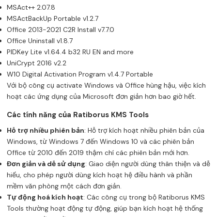
MSAct++ 2.07.8
MSActBackUp Portable v1.2.7
Office 2013-2021 C2R Install v7.7.0
Office Uninstall v1.8.7
PIDKey Lite v1.64.4 b32 RU EN and more
UniCrypt 2016 v2.2
W10 Digital Activation Program v1.4.7 Portable
Với bộ công cụ activate Windows và Office hùng hậu, việc kích
hoạt các ứng dụng của Microsoft đơn giản hơn bao giờ hết.
Các tính năng của Ratiborus KMS Tools
Hỗ trợ nhiều phiên bản
: Hỗ trợ kích hoạt nhiều phiên bản của
Windows, từ Windows 7 đến Windows 10 và các phiên bản
Office từ 2010 đến 2019 thậm chí các phiên bản mới hơn.
Đơn giản và dễ sử dụng
: Giao diện người dùng thân thiện và dễ
hiểu, cho phép người dùng kích hoạt hệ điều hành và phần
mềm văn phòng một cách đơn giản.
Tự động hoá kích hoạt
: Các công cụ trong bộ Ratiborus KMS
Tools thường hoạt động tự động, giúp bạn kích hoạt hệ thống