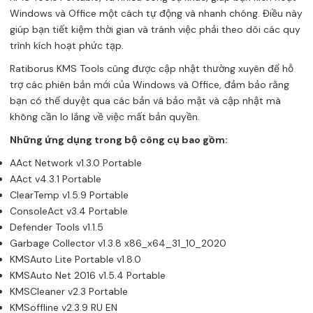
Windows và Office một cách tự động và nhanh chóng. Điều này
giúp bạn tiết kiệm thời gian và tránh việc phải theo dõi các quy
trình kích hoạt phức tạp.
Ratiborus KMS Tools cũng được cập nhật thường xuyên để hỗ
trợ các phiên bản mới của Windows và Office, đảm bảo rằng
bạn có thể duyệt qua các bản vá bảo mật và cập nhật mà
không cần lo lắng về việc mất bản quyền.
Những ứng dụng trong bộ công cụ bao gồm:
AAct Network v1.3.0 Portable
AAct v4.3.1 Portable
ClearTemp v1.5.9 Portable
ConsoleAct v3.4 Portable
Defender Tools v1.1.5
Garbage Collector v1.3.8 x86_x64_31_10_2020
KMSAuto Lite Portable v1.8.0
KMSAuto Net 2016 v1.5.4 Portable
KMSCleaner v2.3 Portable
KMSoffline v2.3.9 RU EN