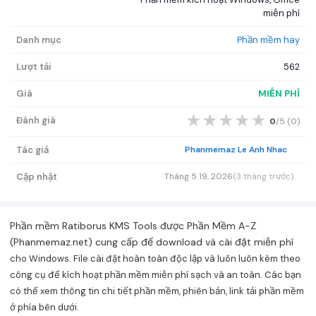
miễn phí
Danh mục
Phần mềm hay
Lượt tải
562
Giá
MIỄN PHÍ
★
★
★
★
★
Đánh giá
0
/5 (
0
)
Tác giả
Phanmemaz Le Anh Nhac
Cập nhật
Tháng 5 19, 2026
(3 tháng trước)
Phần mềm Ratiborus KMS Tools được Phần Mềm A-Z
(Phanmemaz.net) cung cấp để download và cài đặt miễn phí
cho Windows. File cài đặt hoàn toàn độc lập và luôn luôn kèm theo
công cụ để kích hoạt phần mềm miễn phí sạch và an toàn. Các bạn
có thể xem thông tin chi tiết phần mềm, phiên bản, link tải phần mềm
ở phía bên dưới.